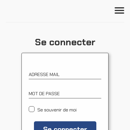
Se connecter
Se connecter
Formations
Outils
S'incrire
ADRESSE MAIL
Ressources
MOT DE PASSE
Se souvenir de moi
Se connecter