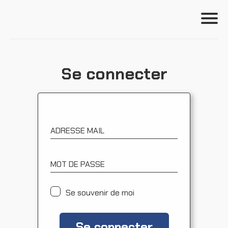
Se connecter
Se connecter
Formations
Outils
S'incrire
ADRESSE MAIL
Ressources
MOT DE PASSE
Se souvenir de moi
Se connecter