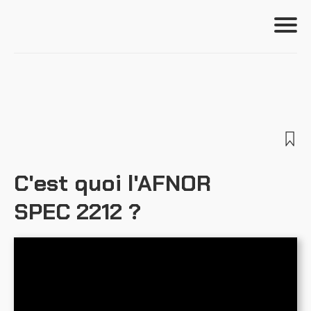
Se connecter
Formations
Outils
S'incrire
C'est quoi l'AFNOR
SPEC 2212 ?
Ressources