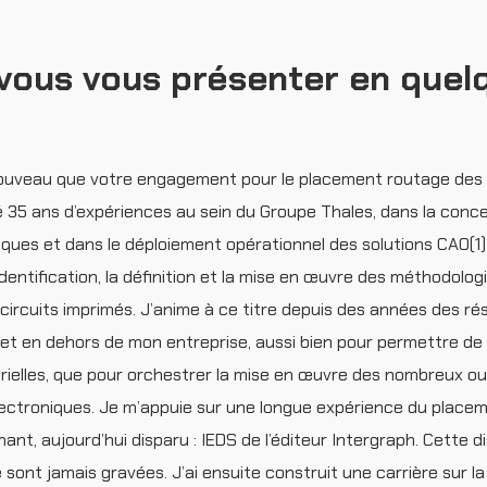
-vous vous présenter en quel
 nouveau que votre engagement pour le placement routage des
é 35 ans d’expériences au sein du Groupe Thales,
dans la conc
iques et dans le déploiement opérationnel des solutions CAO(1)
’identification, la définition et la mise en œuvre des méthodolog
circuits imprimés. J’anime à ce titre depuis des années des r
n et en dehors de mon entreprise, aussi bien pour permettre de
trielles, que pour orchestrer la mise en œuvre des nombreux out
électroniques. Je m’appuie sur une longue expérience du place
ant, aujourd’hui disparu : IEDS de l’éditeur Intergraph. Cette di
 sont jamais gravées. J’ai ensuite construit une carrière sur l