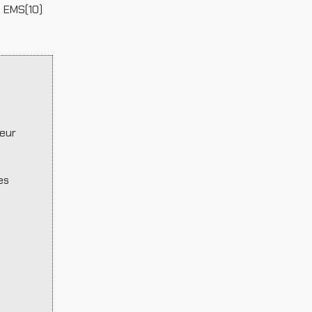
n EMS(10)
teur
es