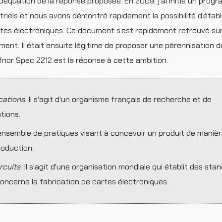
déquation de la réponse proposée. En 2009, j’ai initié un prog
riels et nous avons démontré rapidement la possibilité d’établ
rtes électroniques. Ce document s’est rapidement retrouvé sur
ent. Il était ensuite légitime de proposer une pérennisation de
fnor Spec 2212 est la réponse à cette ambition.
cations
. Il s'agit d'un organisme français de recherche et de
tions.
 ensemble de pratiques visant à concevoir un produit de manièr
roduction.
rcuits
. Il s'agit d'une organisation mondiale qui établit des sta
concerne la fabrication de cartes électroniques.