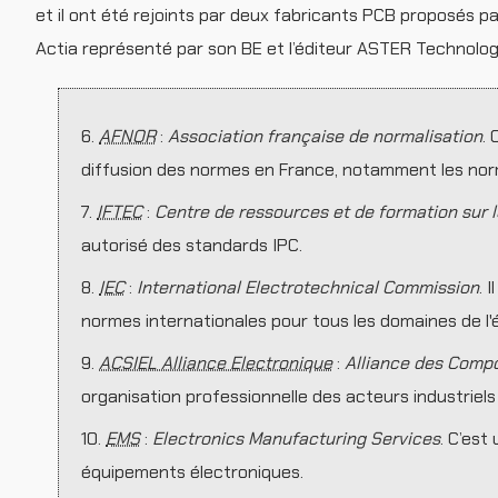
et il ont été rejoints par deux fabricants PCB proposés pa
Actia représenté par son BE et l’éditeur ASTER Technologi
6.
AFNOR
:
Association française de normalisation
. 
diffusion des normes en France, notamment les nor
7.
IFTEC
:
Centre de ressources et de formation sur 
autorisé des standards IPC.
8.
IEC
:
International Electrotechnical Commission
. 
normes internationales pour tous les domaines de l'
9.
ACSIEL Alliance Electronique
:
Alliance des Compo
organisation professionnelle des acteurs industriels 
10.
EMS
:
Electronics Manufacturing Services
. C’est
équipements électroniques.