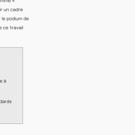
ramme «
ir un cadre
 le podium de
 ce travail
e à
ndards