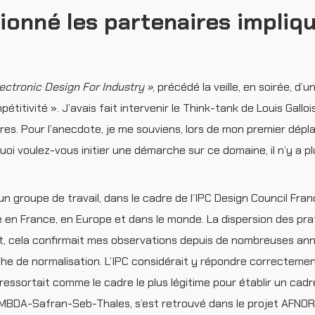
onné les partenaires impliq
lectronic Design For Industry »
, précédé la veille, en soirée, d’u
itivité ». J’avais fait intervenir le Think-tank de Louis Galloi
autres. Pour l’anecdote, je me souviens, lors de mon premier dé
uoi voulez-vous initier une démarche sur ce domaine, il n’y a pl
groupe de travail, dans le cadre de l’IPC Design Council Fran
e en France, en Europe et dans le monde. La dispersion des pra
it, cela confirmait mes observations depuis de nombreuses anné
che de normalisation. L’IPC considérait y répondre correctemen
 ressortait comme le cadre le plus légitime pour établir un cadr
3-MBDA-Safran-Seb-Thales, s’est retrouvé dans le projet AFNO