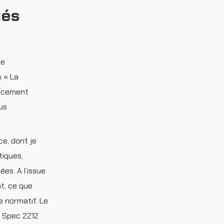
ués
ne
s « La
placement
us
ce, dont je
tiques,
es. A l’issue
t, ce que
e normatif. Le
R Spec 2212