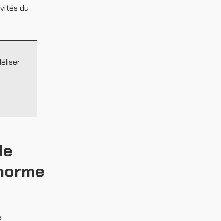
ivités du
déliser
de
 norme
s