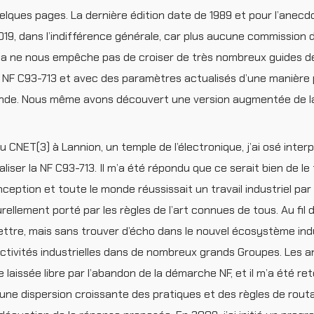
elques pages. La dernière édition date de 1989 et pour l’anecdo
9, dans l’indifférence générale, car plus aucune commission 
 Cela ne nous empêche pas de croiser de très nombreux guides 
la NF C93-713 et avec des paramètres actualisés d’une manière 
monde. Nous même avons découvert une version augmentée de l
CNET(3) à Lannion, un temple de l’électronique, j’ai osé interp
aliser la NF C93-713. Il m’a été répondu que ce serait bien de le 
ption et toute le monde réussissait un travail industriel par
urellement porté par les règles de l’art connues de tous. Au fil 
 mettre, mais sans trouver d’écho dans le nouvel écosystème indu
activités industrielles dans de nombreux grands Groupes. Les
e laissée libre par l’abandon de la démarche NF, et il m’a été r
é une dispersion croissante des pratiques et des règles de rou