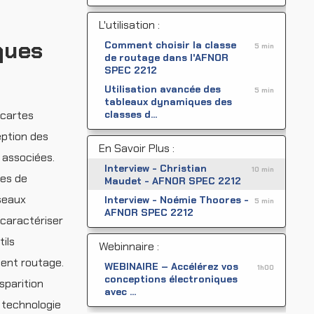
L'utilisation :
ques
Comment choisir la classe
5 min
de routage dans l'AFNOR
SPEC 2212
Utilisation avancée des
5 min
tableaux dynamiques des
 cartes
classes d...
eption des
En Savoir Plus :
 associées.
Interview - Christian
10 min
ies de
Maudet - AFNOR SPEC 2212
éseaux
Interview - Noémie Thoores -
5 min
AFNOR SPEC 2212
 caractériser
ils
Webinnaire :
ment routage.
WEBINAIRE – Accélérez vos
1h00
conceptions électroniques
sparition
avec ...
a technologie