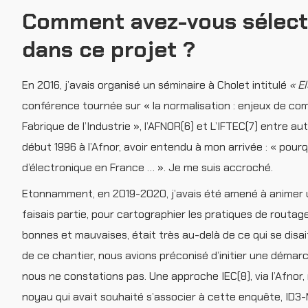
Comment avez-vous sélecti
dans ce projet ?
En 2016, j’avais organisé un séminaire à Cholet intitulé
« E
conférence tournée sur « la normalisation : enjeux de compét
Fabrique de l’Industrie », l’AFNOR(6) et L’IFTEC(7) entre 
début 1996 à l’Afnor, avoir entendu à mon arrivée : « pourq
d’électronique en France … ». Je me suis accroché.
Etonnamment, en 2019-2020, j’avais été amené à animer un 
faisais partie, pour cartographier les pratiques de routag
bonnes et mauvaises, était très au-delà de ce qui se disa
de ce chantier, nous avions préconisé d’initier une démar
nous ne constations pas. Une approche IEC(8), via l’Afnor,
noyau qui avait souhaité s’associer à cette enquête, ID