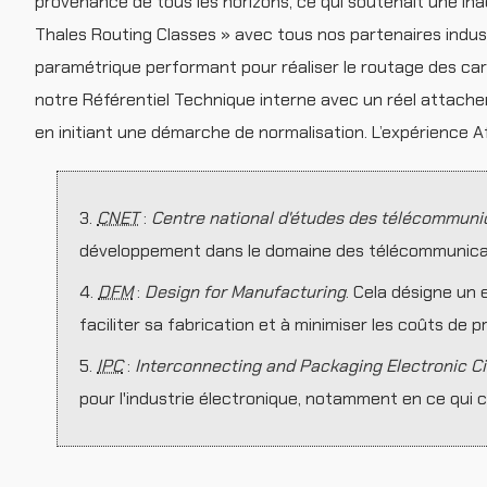
provenance de tous les horizons, ce qui soutenait une ina
Thales Routing Classes » avec tous nos partenaires indust
paramétrique performant pour réaliser le routage des ca
notre Référentiel Technique interne avec un réel attachem
en initiant une démarche de normalisation. L’expérience A
3.
CNET
:
Centre national d'études des télécommuni
développement dans le domaine des télécommunica
4.
DFM
:
Design for Manufacturing
. Cela désigne un
faciliter sa fabrication et à minimiser les coûts de p
5.
IPC
:
Interconnecting and Packaging Electronic Ci
pour l'industrie électronique, notamment en ce qui 