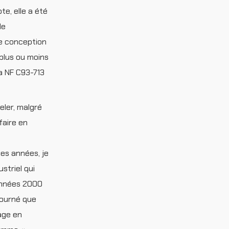
te, elle a été
de
de conception
plus ou moins
a NF C93-713
eler, malgré
faire en
des années, je
striel qui
 années 2000
etourné que
tage en