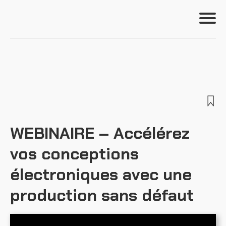
Se connecter
Formations
Outils
S'incrire
WEBINAIRE – Accélérez
vos conceptions
Ressources
électroniques avec une
production sans défaut